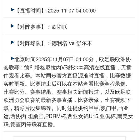
【直播时间】:2025-11-07 04:00:00
【对阵赛事】：欧协联
【对阵球队】：德利塔 vs 舒尔本
北京时间2025年11月07日 04:00分，欧足联欧洲协
会联赛 : 德利塔格尼拉內VS舒尔本高清在线直播，无插
件观看比赛。本站同步官方直播源准时直播，比赛数据
实时更新。比赛结束后可以在本站查看比赛全程录像、
比赛比分、赛事结果、赛事相关新闻报道，以及欧足联
欧洲协会联赛的最新赛事直播，比赛录像，比赛视频下
载，精彩片段集锦等。同时还提供约旦甲,澳门甲,西亚
运,西协丙,坦桑乙,PDRM杯,西亚女锦U15,亚俱杯,南美女
联,德篮丙等联赛直播。