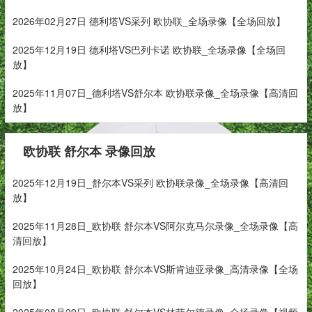
2026年02月27日 德利塔VS采列 欧协联_全场录像【全场回放】
2025年12月19日 德利塔VS巴列卡诺 欧协联_全场录像【全场回
放】
2025年11月07日_德利塔VS舒尔本 欧协联录像_全场录像【高清回
放】
欧协联 舒尔本 录像回放
2025年12月19日_舒尔本VS采列 欧协联录像_全场录像【高清回
放】
2025年11月28日_欧协联 舒尔本VS阿尔克马尔录像_全场录像【高
清回放】
2025年10月24日_欧协联 舒尔本VS斯肯迪亚录像_高清录像【全场
回放】
2025年08月29日_欧协联 舒尔本VS林菲尔德录像_全场录像【视频