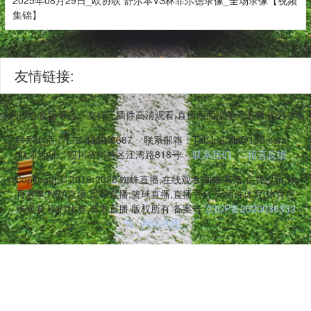
集锦】
友情链接:
体的综合直播平台。支持无插件高清观看,直播画面流畅无卡顿,内容丰富
联系电话：172-4339-3687
联系邮箱：TabJu6lYlr@139.com
联系地址：四川省周村区江湾路818号
联系我们
留言反馈
Copyright © 2016-2025 蜘蛛直播,在线观看,蜘蛛高清,免费视频,体
育赛事,NBA直播,足球直播,篮球直播,直播平台,无插件体育,体育在
线观看,实时比赛,赛事直播 版权所有 备案号:
京ICP备2020036332
号
网站地图