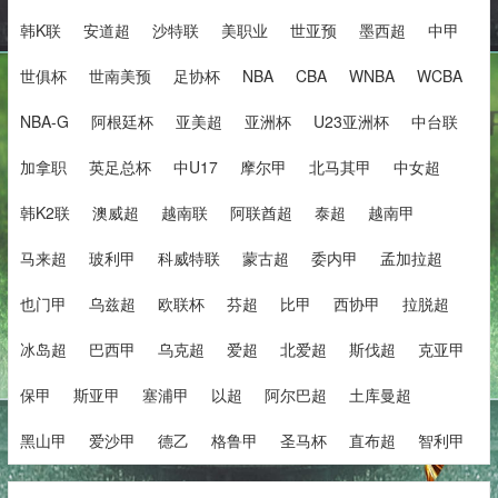
韩K联
安道超
沙特联
美职业
世亚预
墨西超
中甲
世俱杯
世南美预
足协杯
NBA
CBA
WNBA
WCBA
NBA-G
阿根廷杯
亚美超
亚洲杯
U23亚洲杯
中台联
加拿职
英足总杯
中U17
摩尔甲
北马其甲
中女超
韩K2联
澳威超
越南联
阿联酋超
泰超
越南甲
马来超
玻利甲
科威特联
蒙古超
委内甲
孟加拉超
也门甲
乌兹超
欧联杯
芬超
比甲
西协甲
拉脱超
冰岛超
巴西甲
乌克超
爱超
北爱超
斯伐超
克亚甲
保甲
斯亚甲
塞浦甲
以超
阿尔巴超
土库曼超
黑山甲
爱沙甲
德乙
格鲁甲
圣马杯
直布超
智利甲