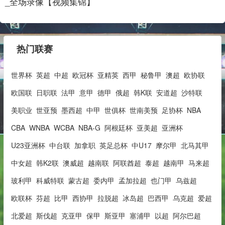
_全场录像【视频集锦】
热门联赛
世界杯
英超
中超
欧冠杯
亚精英
西甲
秘鲁甲
澳超
欧协联
欧国联
日职联
法甲
意甲
德甲
俄超
韩K联
安道超
沙特联
美职业
世亚预
墨西超
中甲
世俱杯
世南美预
足协杯
NBA
CBA
WNBA
WCBA
NBA-G
阿根廷杯
亚美超
亚洲杯
U23亚洲杯
中台联
加拿职
英足总杯
中U17
摩尔甲
北马其甲
中女超
韩K2联
澳威超
越南联
阿联酋超
泰超
越南甲
马来超
玻利甲
科威特联
蒙古超
委内甲
孟加拉超
也门甲
乌兹超
欧联杯
芬超
比甲
西协甲
拉脱超
冰岛超
巴西甲
乌克超
爱超
北爱超
斯伐超
克亚甲
保甲
斯亚甲
塞浦甲
以超
阿尔巴超