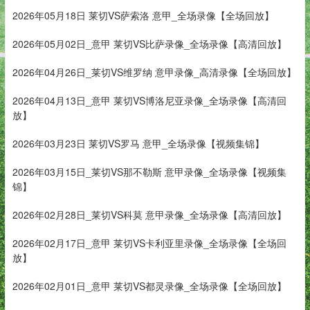
2026年05月18日 莱切VS萨索洛 意甲_全场录像【全场回放】
2026年05月02日_意甲 莱切VS比萨录像_全场录像【高清回放】
2026年04月26日_莱切VS维罗纳 意甲录像_高清录像【全场回放】
2026年04月13日_意甲 莱切VS博洛尼亚录像_全场录像【高清回
放】
2026年03月23日 莱切VS罗马 意甲_全场录像【视频集锦】
2026年03月15日_莱切VS那不勒斯 意甲录像_全场录像【视频集
锦】
2026年02月28日_莱切VS科莫 意甲录像_全场录像【高清回放】
2026年02月17日_意甲 莱切VS卡利亚里录像_全场录像【全场回
放】
2026年02月01日_意甲 莱切VS都灵录像_全场录像【全场回放】